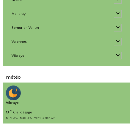
Melleray
Semur en Vallon
Valennes
Vibraye
météo
Vibraye
°C
13
Ciel dégagé
Min: 13 °C | Max: 13 °C | Vent: 15 kmh 32°