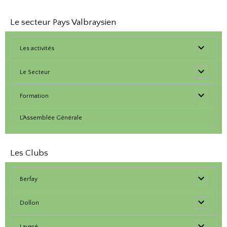
Le secteur Pays Valbraysien
Les activités
Le Secteur
Formation
L'Assemblée Générale
Les Clubs
Berfay
Dollon
Lavaré