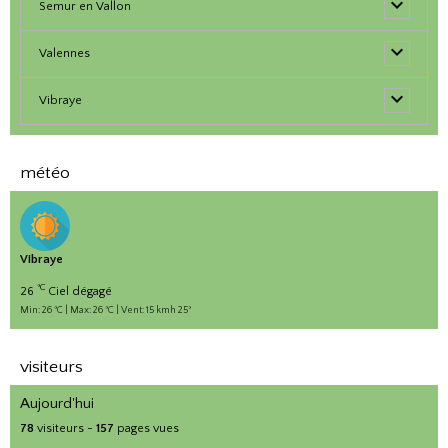
Semur en Vallon
Valennes
Vibraye
météo
Vibraye
°C
26
Ciel dégagé
Min: 26 °C | Max: 26 °C | Vent: 15 kmh 25°
visiteurs
Aujourd'hui
78
visiteurs -
157
pages vues