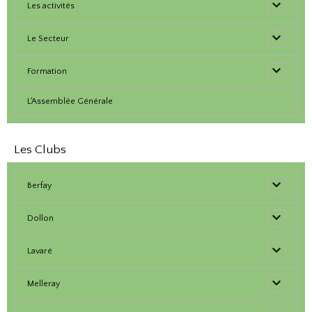
Les activités
Le Secteur
Formation
L'Assemblée Générale
Les Clubs
Berfay
Dollon
Lavaré
Melleray