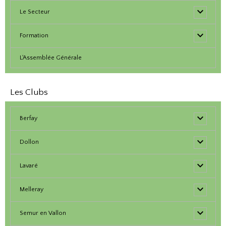
Le Secteur
Formation
L'Assemblée Générale
Les Clubs
Berfay
Dollon
Lavaré
Melleray
Semur en Vallon