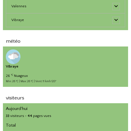
Valennes
Vibraye
météo
Vibraye
°C
26
Nuageux
Min: 26 °C | Max: 26 °C | Vent: 11 kmh 120°
visiteurs
Aujourd'hui
33
visiteurs -
44
pages vues
Total