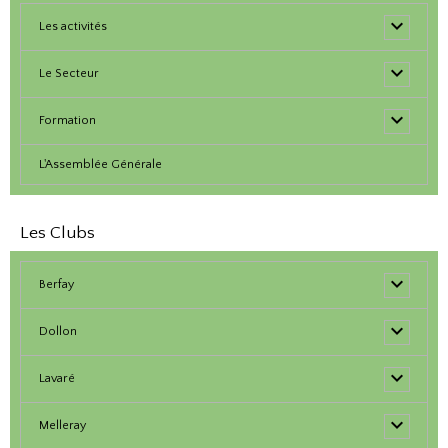
Les activités
Le Secteur
Formation
L'Assemblée Générale
Les Clubs
Berfay
Dollon
Lavaré
Melleray