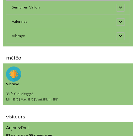
Semur en Vallon
Valennes
Vibraye
météo
Vibraye
°C
33
Ciel dégagé
Min: 33 °C | Max: 33 °C | Vent: 15 kmh 358°
visiteurs
Aujourd'hui
83
visiteurs -
95
pages vues