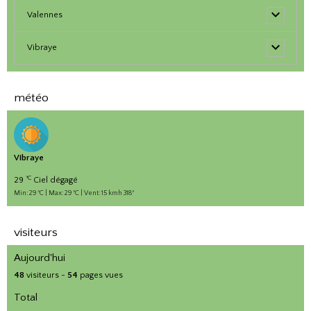
Valennes
Vibraye
météo
Vibraye
°C
29
Ciel dégagé
Min: 29 °C | Max: 29 °C | Vent: 15 kmh 318°
visiteurs
Aujourd'hui
48
visiteurs -
54
pages vues
Total