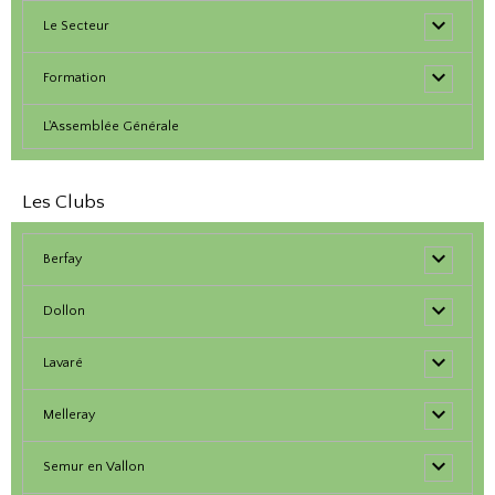
Le Secteur
Formation
L'Assemblée Générale
Les Clubs
Berfay
Dollon
Lavaré
Melleray
Semur en Vallon