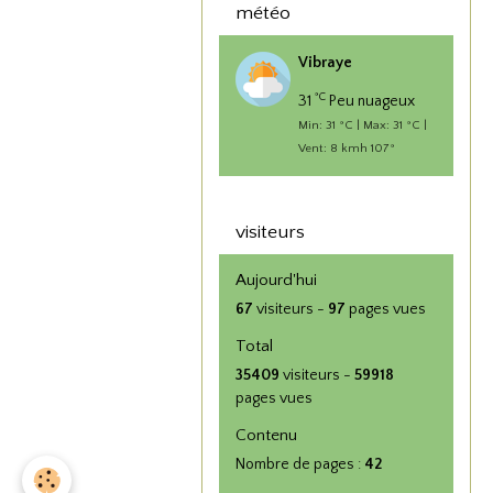
météo
Vibraye
°C
31
Peu nuageux
Min: 31 °C | Max: 31 °C |
Vent: 8 kmh 107°
visiteurs
Aujourd'hui
67
visiteurs -
97
pages vues
Total
35409
visiteurs -
59918
pages vues
Contenu
Nombre de pages :
42