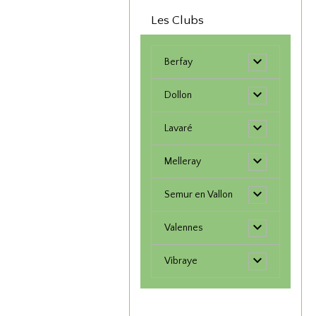
Les Clubs
Berfay
Dollon
Lavaré
Melleray
Semur en Vallon
Valennes
Vibraye