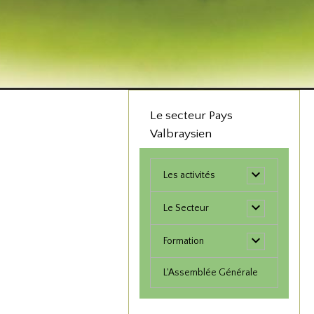
Le secteur Pays
Valbraysien
Les activités
Le Secteur
Formation
L'Assemblée Générale